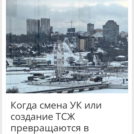
и
экономики
Новости
Чувашской
Республики
и
Чебоксар.
События
и
происшествия,
интервью,
инсайды.
Когда смена УК или
создание ТСЖ
превращаются в