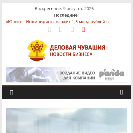
Skip
Воскресенье, 9 августа, 2026
to
Последние:
content
«Юнител Инжиниринг» вложит 1,3 млрд рублей в
производство в Чебоксарах
В Чувашии на АЗС сохраняются ограничения на продажу
бензина
На рынках Чувашии выявили нарушения при продаже
продуктов
Бизнес-парк «КУБ»: всё для роста в одной локации
Деловая
Фермер из Чувашии увеличит производство
африканского сома втрое
Чувашия.
Новости
бизнеса