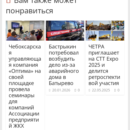
понравиться
Чебоксарска
Бастрыкин
ЧЕТРА
я
потребовал
приглашает
управляюща
возбудить
на CTT Expo
я компания
дело из-за
2025 и
«Оптима» на
аварийного
делится
своей
дома в
ретроспекти
площадке
Батырево
вой участия
провела
20.01.2026
0
22.05.2025
0
семинары
для
компаний
Ассоциации
предприяти
й ЖКХ