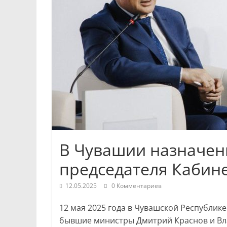
Республики
и
Чебоксар.
События
и
происшествия,
интервью,
инсайды.
В Чувашии назначен
председателя Кабин
12.05.2025
0 Комментариев
12 мая 2025 года в Чувашской Республик
бывшие министры Дмитрий Краснов и Вл