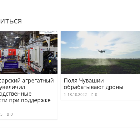
иться
сарский агрегатный
Поля Чувашии
 увеличил
обрабатывают дроны
одственные
18.10.2022
0
ти при поддержке
25
0