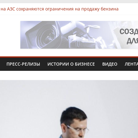
 на АЗС сохраняются ограничения на продажу бензина
 Чувашии выявили нарушения при продаже продуктов
арк «КУБ»: всё для роста в одной локации
 Чувашии увеличит производство африканского сома втрое
жиниринг» вложит 1,3 млрд рублей в производство в Чебокса
ПРЕСС-РЕЛИЗЫ
ИСТОРИИ О БИЗНЕСЕ
ВИДЕО
ЛЕНТ