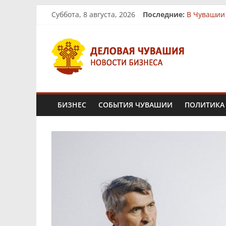
Skip
Суббота, 8 августа, 2026
Последние:
В Чувашии
to
На рынках
content
Деловая
Бизнес-п
Фермер из
«Юнител Ин
Чувашия.
Новости
БИЗНЕС
СОБЫТИЯ ЧУВАШИИ
ПОЛИТИКА
бизнеса
и
экономики
Новости
Чувашской