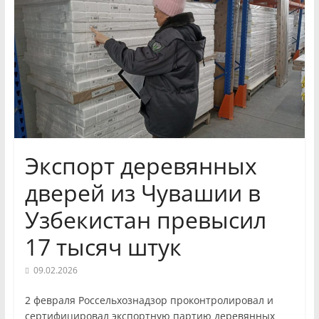
и
экономики
Новости
Чувашской
Республики
и
Чебоксар.
Экспорт деревянных
События
и
дверей из Чувашии в
происшествия,
Узбекистан превысил
интервью,
инсайды.
17 тысяч штук
09.02.2026
2 февраля Россельхознадзор проконтролировал и
сертифицировал экспортную партию деревянных