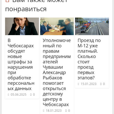
понравиться
В
Уполномоче
Проезд по
Чебоксарах
нный по
М-12 уже
обсудят
правам
платный.
новые
предприним
Сколько
штрафы за
ателей
стоит
нарушения
Чувашии
проезд
при
Александр
первых
обработке
Рыбаков
этапов?
персональн
помогает
15.01.2023
0
ых данных
открыться
детскому
05.06.2025
0
центру в
Чебоксарах
18.01.2023
0