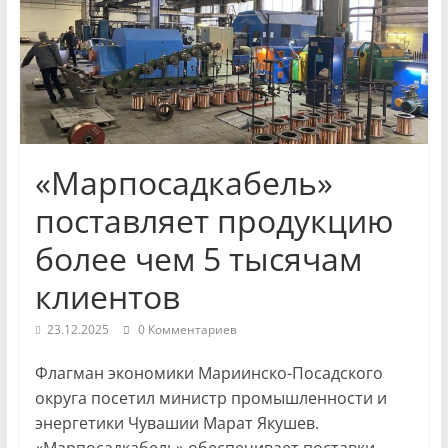
и
экономики
Новости
Чувашской
Республики
«Марпосадкабель»
и
Чебоксар.
поставляет продукцию
События
более чем 5 тысячам
и
происшествия,
клиентов
интервью,
инсайды.
23.12.2025
0 Комментариев
Флагман экономики Мариинско-Посадского
округа посетил министр промышленности и
энергетики Чувашии Марат Якушев.
«Марпосадкабель» обеспечивает поставки