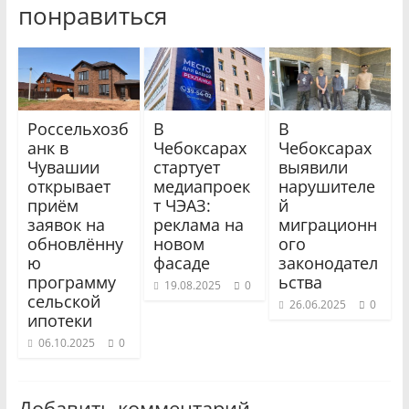
понравиться
Россельхозб
В
В
анк в
Чебоксарах
Чебоксарах
Чувашии
стартует
выявили
открывает
медиапроек
нарушителе
приём
т ЧЭАЗ:
й
заявок на
реклама на
миграционн
обновлённу
новом
ого
ю
фасаде
законодател
программу
ьства
19.08.2025
0
сельской
26.06.2025
0
ипотеки
06.10.2025
0
Добавить комментарий