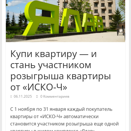
и
экономики
Новости
Чувашской
Республики
Купи квартиру — и
и
Чебоксар.
стань участником
События
розыгрыша квартиры
и
происшествия,
от «ИСКО-Ч»
интервью,
инсайды.
06.11.2025
0 Комментариев
С 1 ноября по 31 января каждый покупатель
квартиры от «ИСКО-Ч» автоматически
становится участником розыгрыша еще одной
квартиры в жилом комплексе «Ялав».