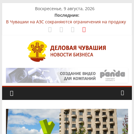
Skip
Воскресенье, 9 августа, 2026
to
Последние:
content
В Чувашии на АЗС сохраняются ограничения на продажу
бензина
На рынках Чувашии выявили нарушения при продаже
продуктов
Бизнес-парк «КУБ»: всё для роста в одной локации
Фермер из Чувашии увеличит производство
африканского сома втрое
Деловая
«Юнител Инжиниринг» вложит 1,3 млрд рублей в
производство в Чебоксарах
Чувашия.
Новости
бизнеса