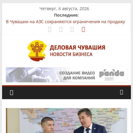
Skip
Четверг, 6 августа, 2026
to
Последние:
content
В Чувашии на АЗС сохраняются ограничения на продажу
бензина
На рынках Чувашии выявили нарушения при продаже
продуктов
Бизнес-парк «КУБ»: всё для роста в одной локации
Фермер из Чувашии увеличит производство
африканского сома втрое
Деловая
«Юнител Инжиниринг» вложит 1,3 млрд рублей в
производство в Чебоксарах
Чувашия.
Новости
бизнеса