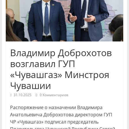
и
экономики
Новости
Чувашской
Республики
Владимир Доброхотов
и
Чебоксар.
возглавил ГУП
События
«Чувашгаз» Минстроя
и
происшествия,
Чувашии
интервью,
инсайды.
31.10.2025
0 Комментариев
Распоряжение о назначении Владимира
Анатольевича Доброхотова директором ГУП
ЧР «Чувашгаз» подписал председатель
Правительства Чувашской Республики Сергей