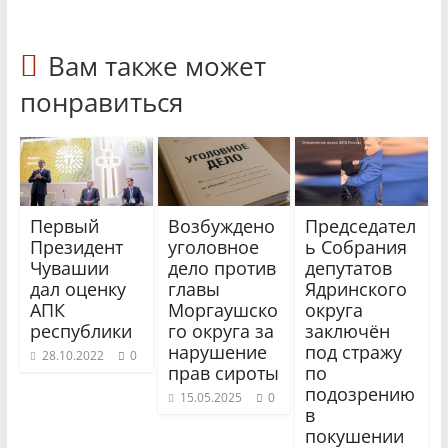
Вам также может
понравиться
Первый
Возбуждено
Председател
Президент
уголовное
ь Собрания
Чувашии
дело против
депутатов
дал оценку
главы
Ядринского
АПК
Моргаушско
округа
республики
го округа за
заключён
нарушение
под стражу
28.10.2022
0
прав сироты
по
подозрению
15.05.2025
0
в
покушении