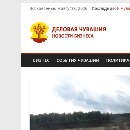
Skip
Воскресенье, 9 августа, 2026
Последние:
В Чув
to
На ры
content
Деловая
Биз
Ферме
«Юнит
Чувашия.
Новости
БИЗНЕС
СОБЫТИЯ ЧУВАШИИ
ПОЛИТИКА
бизнеса
и
экономики
Новости
Чувашской