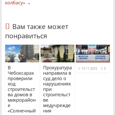
колбасу»
→
Вам также может
понравиться
В
Прокуратура
10.11.2025
0
Чебоксарах
направила в
проверили
суд дело о
ход
нарушениях
строительст
при
ва домов в
строительст
микрорайон
ве
е
медучрежде
«Солнечный
ния