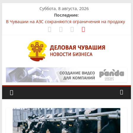
Skip
Суббота, 8 августа, 2026
to
Последние:
content
В Чувашии на АЗС сохраняются ограничения на продажу
бензина
На рынках Чувашии выявили нарушения при продаже
продуктов
Бизнес-парк «КУБ»: всё для роста в одной локации
Фермер из Чувашии увеличит производство
африканского сома втрое
Деловая
«Юнител Инжиниринг» вложит 1,3 млрд рублей в
производство в Чебоксарах
Чувашия.
Новости
бизнеса