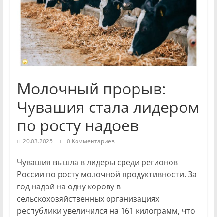
и
экономики
Новости
Чувашской
Республики
Молочный прорыв:
и
Чебоксар.
Чувашия стала лидером
События
по росту надоев
и
происшествия,
20.03.2025
0 Комментариев
интервью,
инсайды.
Чувашия вышла в лидеры среди регионов
России по росту молочной продуктивности. За
год надой на одну корову в
сельскохозяйственных организациях
республики увеличился на 161 килограмм, что