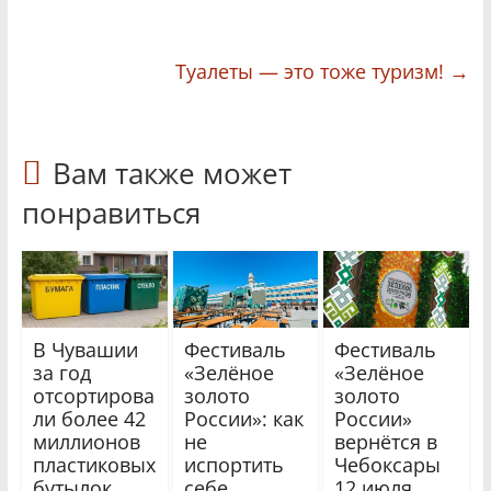
Туалеты — это тоже туризм!
→
Вам также может
понравиться
В Чувашии
Фестиваль
Фестиваль
за год
«Зелёное
«Зелёное
отсортирова
золото
золото
ли более 42
России»: как
России»
миллионов
не
вернётся в
пластиковых
испортить
Чебоксары
бутылок
себе
12 июля