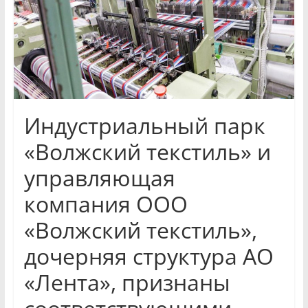
и
экономики
Новости
Чувашской
Республики
Индустриальный парк
и
Чебоксар.
«Волжский текстиль» и
События
управляющая
и
происшествия,
компания ООО
интервью,
«Волжский текстиль»,
инсайды.
дочерняя структура АО
«Лента», признаны