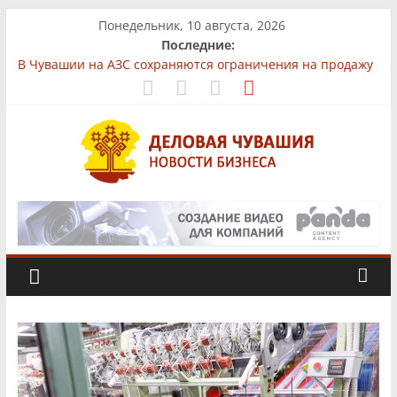
Skip
Понедельник, 10 августа, 2026
to
Последние:
content
В Чувашии на АЗС сохраняются ограничения на продажу
бензина
На рынках Чувашии выявили нарушения при продаже
продуктов
Бизнес-парк «КУБ»: всё для роста в одной локации
Фермер из Чувашии увеличит производство
африканского сома втрое
Деловая
«Юнител Инжиниринг» вложит 1,3 млрд рублей в
производство в Чебоксарах
Чувашия.
Новости
бизнеса