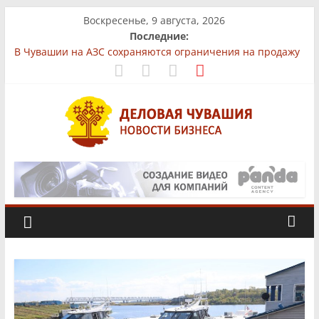
Skip
Воскресенье, 9 августа, 2026
to
Последние:
content
В Чувашии на АЗС сохраняются ограничения на продажу
бензина
На рынках Чувашии выявили нарушения при продаже
продуктов
Бизнес-парк «КУБ»: всё для роста в одной локации
Фермер из Чувашии увеличит производство
африканского сома втрое
Деловая
«Юнител Инжиниринг» вложит 1,3 млрд рублей в
производство в Чебоксарах
Чувашия.
Новости
бизнеса