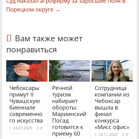
Суд наказал агрофирму за заросшие поля в
Порецком округе
→
Вам также может
понравиться
Чебоксары
Речной
Сотрудница
примут II
туризм
компании из
Чувашскую
набирает
Чебоксар
биеннале
обороты:
вышла в
современно
Мариинский
финал
го искусства
Посад
конкурса
готовится к
«Мисс офис»
24.07.2025
0
приему 60
14.11.2022
0