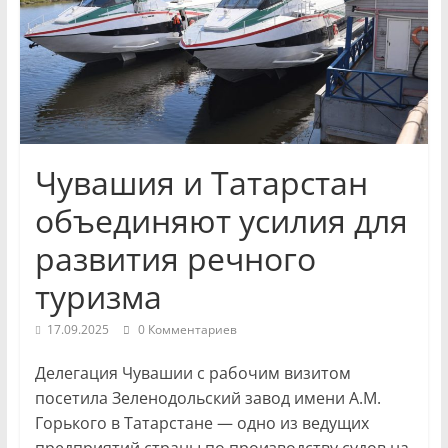
и
экономики
Новости
Чувашской
Республики
Чувашия и Татарстан
и
Чебоксар.
объединяют усилия для
События
развития речного
и
происшествия,
туризма
интервью,
инсайды.
17.09.2025
0 Комментариев
Делегация Чувашии с рабочим визитом
посетила Зеленодольский завод имени А.М.
Горького в Татарстане — одно из ведущих
предприятий страны по производству судов на