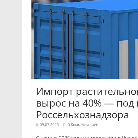
Республики
и
Чебоксар.
События
и
происшествия,
интервью,
инсайды.
Импорт растительно
вырос на 40% — под
Россельхознадзора
09.07.2025
0 Комментариев