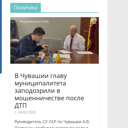
Политика
В Чувашии главу
муниципалитета
заподозрили в
мошенничестве после
ДТП
24.02.2026
Руководитель СУ СКР по Чувашии А.В.
Полтинин возбудил уголовное дело в