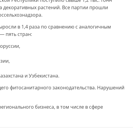
ской Республики поступило свыше 1,2 тыс. тонн
а декоративных растений. Все партии прошли
ссельхознадзора.
росли в 1,4 раза по сравнению с аналогичным
— пять стран:
оруссии,
зии,
азахстана и Узбекистана.
щего фитосанитарного законодательства. Нарушений
егионального бизнеса, в том числе в сфере