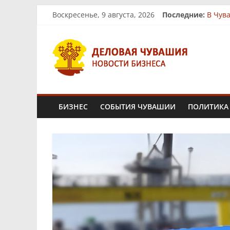
Skip
Воскресенье, 9 августа, 2026
Последние:
В Чув
to
На ры
content
Деловая
Биз
Ферме
«Юнит
Чувашия.
Новости
БИЗНЕС
СОБЫТИЯ ЧУВАШИИ
ПОЛИТИКА
бизнеса
и
экономики
Новости
Чувашской