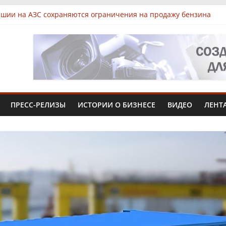
ашии на АЗС сохраняются ограничения на продажу бензина
нках Чувашии выявили нарушения при продаже продуктов
нес-парк «КУБ»: всё для роста в одной локации
р из Чувашии увеличит производство африканского сома втрое
ел Инжиниринг» вложит 1,3 млрд рублей в производство в Чеб
ПРЕСС-РЕЛИЗЫ
ИСТОРИИ О БИЗНЕСЕ
ВИДЕО
ЛЕНТ