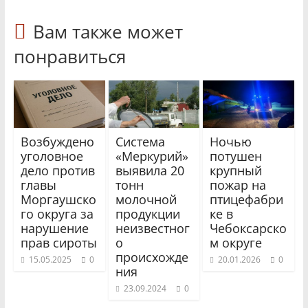
Вам также может
понравиться
Возбуждено
Система
Ночью
уголовное
«Меркурий»
потушен
дело против
выявила 20
крупный
главы
тонн
пожар на
Моргаушско
молочной
птицефабри
го округа за
продукции
ке в
нарушение
неизвестног
Чебоксарско
прав сироты
о
м округе
происхожде
15.05.2025
0
20.01.2026
0
ния
23.09.2024
0