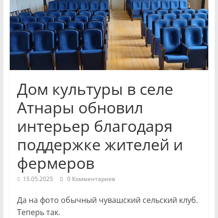
и
экономики
Новости
Чувашской
Республики
Дом культуры в селе
и
Чебоксар.
Атнары обновил
События
интерьер благодаря
и
происшествия,
поддержке жителей и
интервью,
фермеров
инсайды.
15.05.2025
0 Комментариев
Да на фото обычный чувашский сельский клуб.
Теперь так.