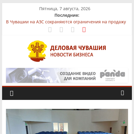
Skip
Пятница, 7 августа, 2026
to
Последние:
content
В Чувашии на АЗС сохраняются ограничения на продажу
бензина
На рынках Чувашии выявили нарушения при продаже
продуктов
Бизнес-парк «КУБ»: всё для роста в одной локации
Фермер из Чувашии увеличит производство
африканского сома втрое
Деловая
«Юнител Инжиниринг» вложит 1,3 млрд рублей в
производство в Чебоксарах
Чувашия.
Новости
бизнеса