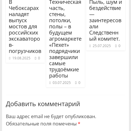
В
Техническая
Пыль, шум и
Чебоксарах
часть,
бездействие
наладят
стены,
—
выпуск
потолки,
заинтересов
мостов для
полы – в
али
российских
будущем
Следственн
экскаваторо
агромаркете
ый комитет.
в-
«Пехет»
25.07.2025
0
погрузчиков
подрядчики
завершили
19.08.2025
0
самые
трудоёмкие
работы
03.07.2025
0
Добавить комментарий
Ваш адрес email не будет опубликован.
Обязательные поля помечены
*