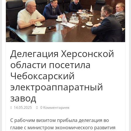
и
экономики
Новости
Чувашской
Республики
Делегация Херсонской
и
Чебоксар.
области посетила
События
Чебоксарский
и
происшествия,
электроаппаратный
интервью,
завод
инсайды.
14.05.2025
0 Комментариев
С рабочим визитом прибыла делегация во
главе с министром экономического развития