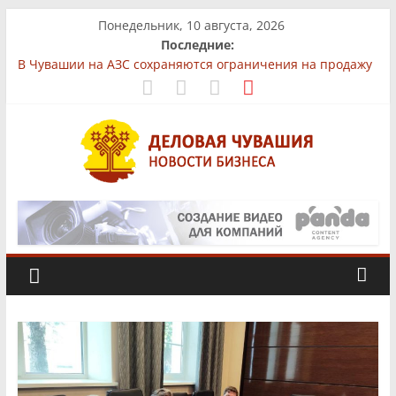
Skip
Понедельник, 10 августа, 2026
to
Последние:
content
В Чувашии на АЗС сохраняются ограничения на продажу
бензина
На рынках Чувашии выявили нарушения при продаже
продуктов
Бизнес-парк «КУБ»: всё для роста в одной локации
Фермер из Чувашии увеличит производство
африканского сома втрое
Деловая
«Юнител Инжиниринг» вложит 1,3 млрд рублей в
производство в Чебоксарах
Чувашия.
Новости
бизнеса