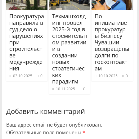
Прокуратура
Техмашхолд
По
направила в
инг провел
инициативе
суд дело о
2025-й год в
прокуратур
нарушениях
стремительн
ы бизнесу
при
ом развитии
Чувашии
строительст
и в
возвращены
ве
создании
долги по
медучрежде
новых
госконтракт
ния
стратегичес
ам
ких
03.10.2025
0
10.10.2025
0
парадигм
10.11.2025
0
Добавить комментарий
Ваш адрес email не будет опубликован.
Обязательные поля помечены
*