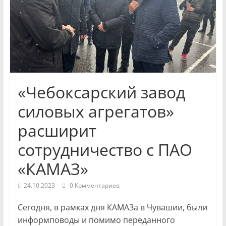
и
экономики
Новости
Чувашской
Республики
«Чебоксарский завод
и
Чебоксар.
силовых агрегатов»
События
расширит
и
происшествия,
сотрудничество с ПАО
интервью,
«КАМАЗ»
инсайды.
24.10.2023
0 Комментариев
Сегодня, в рамках дня КАМАЗа в Чувашии, были
информповоды и помимо переданного