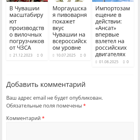
В Чувашии
Моргаушска
Импортозам
масштабиру
я пивоварня
ещение в
ют
покажет
действии:
производств
вкус
«Ансат»
о вилочных
Чувашии на
впервые
погрузчиков
всероссийск
взлетел на
от ЧЗСА
ом уровне
российских
двигателях
21.12.2023
0
10.07.2025
0
01.08.2025
0
Добавить комментарий
Ваш адрес email не будет опубликован.
Обязательные поля помечены
*
Комментарий
*