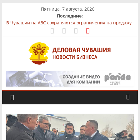
Skip
Пятница, 7 августа, 2026
to
Последние:
content
В Чувашии на АЗС сохраняются ограничения на продажу
бензина
На рынках Чувашии выявили нарушения при продаже
продуктов
Бизнес-парк «КУБ»: всё для роста в одной локации
Фермер из Чувашии увеличит производство
африканского сома втрое
Деловая
«Юнител Инжиниринг» вложит 1,3 млрд рублей в
производство в Чебоксарах
Чувашия.
Новости
бизнеса