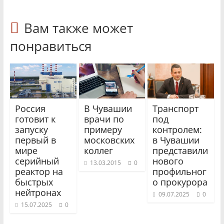
Вам также может
понравиться
Россия
В Чувашии
Транспорт
готовит к
врачи по
под
запуску
примеру
контролем:
первый в
московских
в Чувашии
мире
коллег
представили
серийный
нового
13.03.2015
0
реактор на
профильног
быстрых
о прокурора
нейтронах
09.07.2025
0
15.07.2025
0