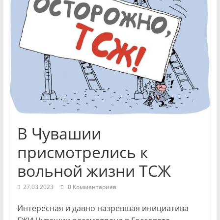
и
экономики
Новости
Чувашской
Республики
и
Чебоксар.
События
и
В Чувашии
происшествия,
присмотрелись к
интервью,
инсайды.
вольной жизни ТСЖ
27.03.2023
0 Комментариев
Интересная и давно назревшая инициатива