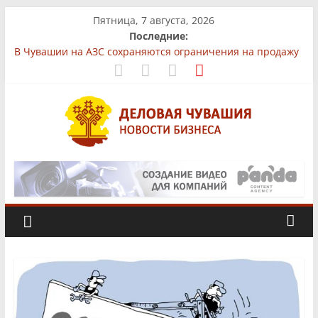
Skip
Пятница, 7 августа, 2026
to
Последние:
content
В Чувашии на АЗС сохраняются ограничения на продажу
бензина
На рынках Чувашии выявили нарушения при продаже
продуктов
Бизнес-парк «КУБ»: всё для роста в одной локации
Фермер из Чувашии увеличит производство
африканского сома втрое
Деловая
«Юнител Инжиниринг» вложит 1,3 млрд рублей в
производство в Чебоксарах
Чувашия.
Новости
бизнеса