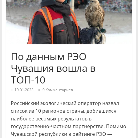
и
экономики
Новости
Чувашской
Республики
По данным РЭО
и
Чебоксар.
Чувашия вошла в
События
ТОП-10
и
происшествия,
19.01.2023
0 Комментариев
интервью,
инсайды.
Российский экологический оператор назвал
список из 10 регионов страны, добившихся
наиболее весомых результатов в
государственно-частном партнерстве. Помимо
Чувашской республики в рейтинге РЭО —