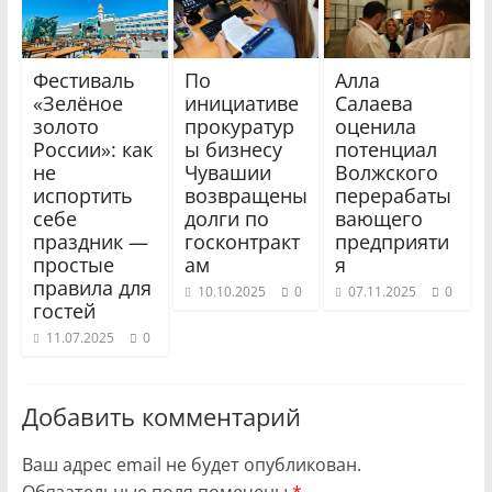
Фестиваль
По
Алла
«Зелёное
инициативе
Салаева
золото
прокуратур
оценила
России»: как
ы бизнесу
потенциал
не
Чувашии
Волжского
испортить
возвращены
перерабаты
себе
долги по
вающего
праздник —
госконтракт
предприяти
простые
ам
я
правила для
10.10.2025
0
07.11.2025
0
гостей
11.07.2025
0
Добавить комментарий
Ваш адрес email не будет опубликован.