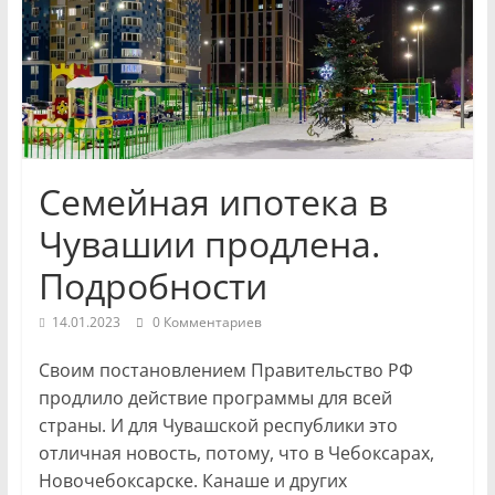
и
экономики
Новости
Чувашской
Республики
Семейная ипотека в
и
Чебоксар.
Чувашии продлена.
События
Подробности
и
происшествия,
14.01.2023
0 Комментариев
интервью,
инсайды.
Своим постановлением Правительство РФ
продлило действие программы для всей
страны. И для Чувашской республики это
отличная новость, потому, что в Чебоксарах,
Новочебоксарске. Канаше и других