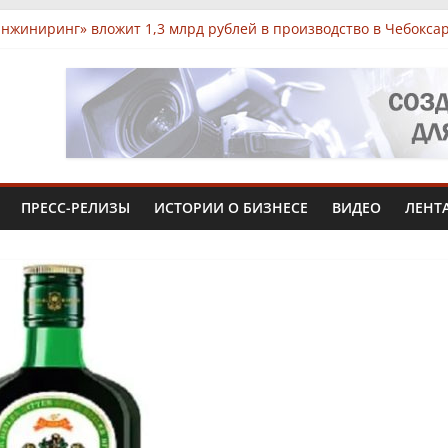
нжиниринг» вложит 1,3 млрд рублей в производство в Чебокса
 на АЗС сохраняются ограничения на продажу бензина
 Чувашии выявили нарушения при продаже продуктов
арк «КУБ»: всё для роста в одной локации
 Чувашии увеличит производство африканского сома втрое
ПРЕСС-РЕЛИЗЫ
ИСТОРИИ О БИЗНЕСЕ
ВИДЕО
ЛЕНТ