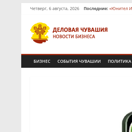
Skip
Четверг, 6 августа, 2026
Последние:
«Юнител И
to
В Чувашии
content
Деловая
На рынках
Бизнес-п
Фермер из
Чувашия.
Новости
БИЗНЕС
СОБЫТИЯ ЧУВАШИИ
ПОЛИТИКА
бизнеса
и
экономики
Новости
Чувашской