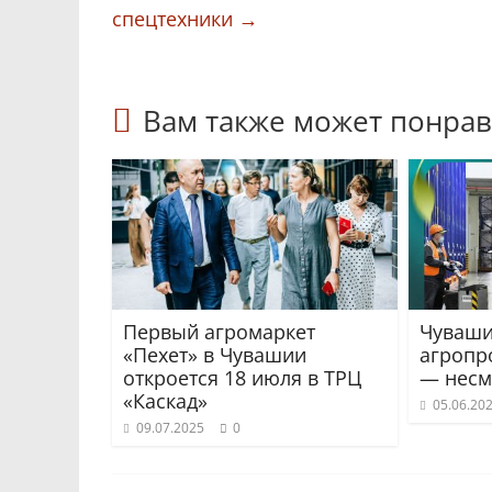
спецтехники
→
Вам также может понрав
Первый агромаркет
Чуваши
«Пехет» в Чувашии
агропр
откроется 18 июля в ТРЦ
— несм
«Каскад»
05.06.20
09.07.2025
0