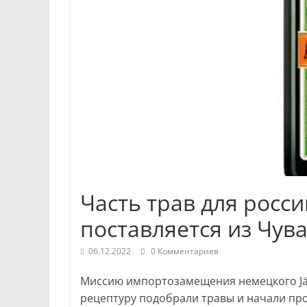
Республики
и
Чебоксар.
События
и
происшествия,
интервью,
инсайды.
Часть трав для росси
поставляется из Чув
06.12.2022
0 Комментариев
Миссию импортозамещения немецкого Jäge
рецептуру подобрали травы и начали про