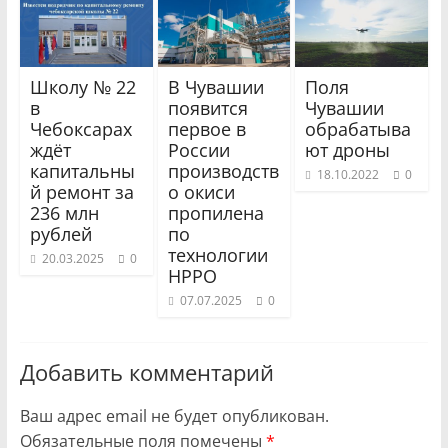
Школу № 22
В Чувашии
Поля
в
появится
Чувашии
Чебоксарах
первое в
обрабатыва
ждёт
России
ют дроны
капитальны
производств
18.10.2022
0
й ремонт за
о окиси
236 млн
пропилена
рублей
по
технологии
20.03.2025
0
HPPO
07.07.2025
0
Добавить комментарий
Ваш адрес email не будет опубликован.
Обязательные поля помечены
*