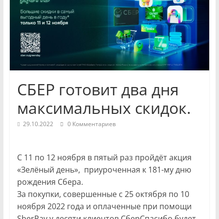
и
экономики
Новости
Чувашской
Республики
СБЕР готовит два дня
и
Чебоксар.
максимальных скидок.
События
и
29.10.2022
0 Комментариев
происшествия,
интервью,
С 11 по 12 ноября в пятый раз пройдёт акция
инсайды.
«Зелёный день», приуроченная к 181-му дню
рождения Сбера.
За покупки, совершенные с 25 октября по 10
ноября 2022 года и оплаченные при помощи
SberPay у десяти клиентов СберСпасибо будет