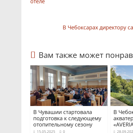
отеле
В Чебоксарах директору с
Вам также может понрав
В Чувашии стартовала
В Чебо
подготовка к следующему
аквате
отопительному сезону
«AVERI
15.05.2025
0
28.09.20