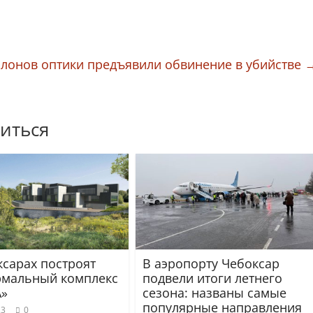
алонов оптики предъявили обвинение в убийстве
иться
ксарах построят
В аэропорту Чебоксар
рмальный комплекс
подвели итоги летнего
A»
сезона: названы самые
популярные направления
23
0