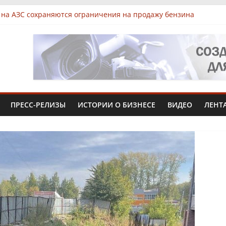
 на АЗС сохраняются ограничения на продажу бензина
 Чувашии выявили нарушения при продаже продуктов
арк «КУБ»: всё для роста в одной локации
 Чувашии увеличит производство африканского сома втрое
жиниринг» вложит 1,3 млрд рублей в производство в Чебокса
ПРЕСС-РЕЛИЗЫ
ИСТОРИИ О БИЗНЕСЕ
ВИДЕО
ЛЕНТ