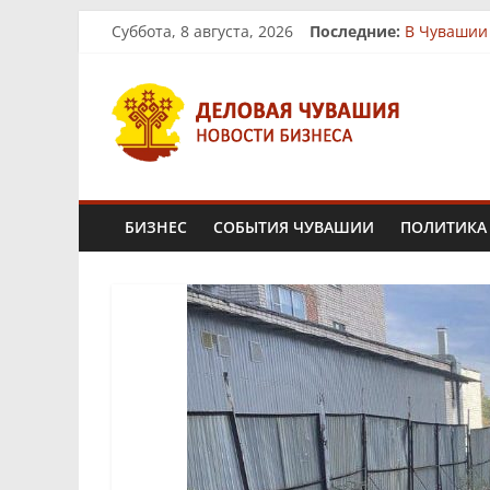
Skip
Суббота, 8 августа, 2026
Последние:
В Чувашии
to
На рынках
content
Деловая
Бизнес-п
Фермер из
«Юнител Ин
Чувашия.
Новости
БИЗНЕС
СОБЫТИЯ ЧУВАШИИ
ПОЛИТИКА
бизнеса
и
экономики
Новости
Чувашской