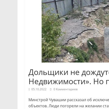
Республики
и
Чебоксар.
События
и
происшествия,
интервью,
инсайды.
Дольщики не дождутс
Недвижимости». Но 
05.10.2022
0 Комментариев
Минстрой Чувашии рассказал об исключе
объектов. Люди погорели на желании ста