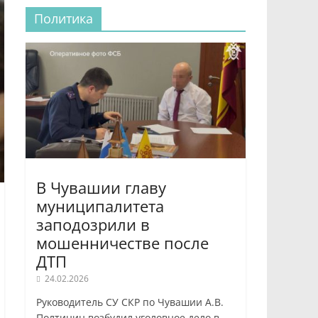
Политика
В Чувашии главу
муниципалитета
заподозрили в
мошенничестве после
ДТП
24.02.2026
Руководитель СУ СКР по Чувашии А.В.
Полтинин возбудил уголовное дело в