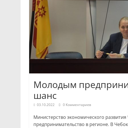
Республики
и
Чебоксар.
События
и
происшествия,
интервью,
инсайды.
Молодым предприни
шанс
03.10.2022
0 Комментариев
Министерство экономического развития
предпринимательство в регионе. В Чебо