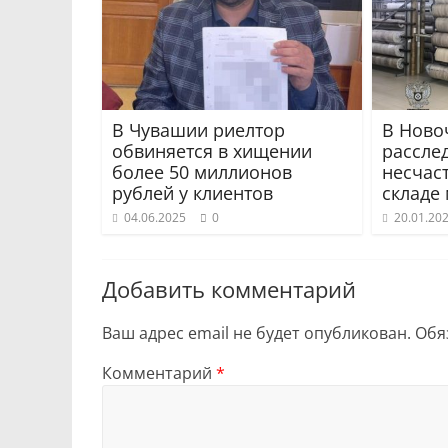
В Чувашии риелтор
В Ново
обвиняется в хищении
рассле
более 50 миллионов
несчас
рублей у клиентов
складе
04.06.2025
0
20.01.20
Добавить комментарий
Ваш адрес email не будет опубликован.
Обя
Комментарий
*