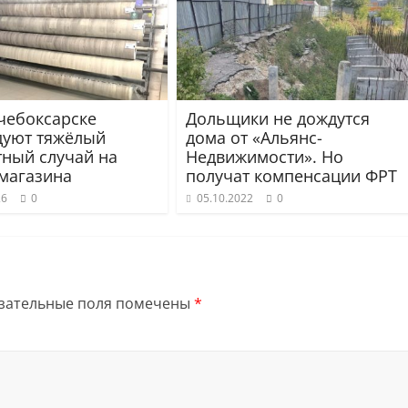
чебоксарске
Дольщики не дождутся
дуют тяжёлый
дома от «Альянс-
тный случай на
Недвижимости». Но
 магазина
получат компенсации ФРТ
26
0
05.10.2022
0
зательные поля помечены
*