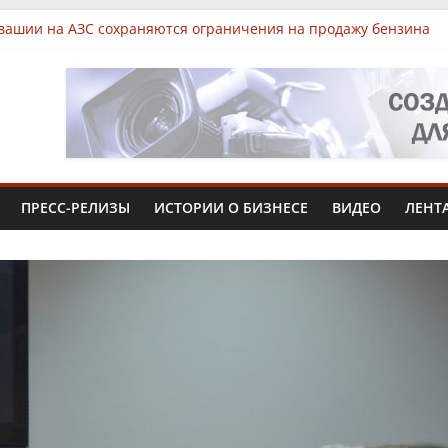
вашии на АЗС сохраняются ограничения на продажу бензина
ынках Чувашии выявили нарушения при продаже продуктов
знес-парк «КУБ»: всё для роста в одной локации
ер из Чувашии увеличит производство африканского сома втр
тел Инжиниринг» вложит 1,3 млрд рублей в производство в Че
ПРЕСС-РЕЛИЗЫ
ИСТОРИИ О БИЗНЕСЕ
ВИДЕО
ЛЕНТ