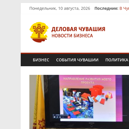
Skip
Понедельник, 10 августа, 2026
Последние:
В Чу
to
На р
content
Деловая
Би
Ферм
«Юни
Чувашия.
Новости
БИЗНЕС
СОБЫТИЯ ЧУВАШИИ
ПОЛИТИКА
бизнеса
и
экономики
Новости
Чувашской