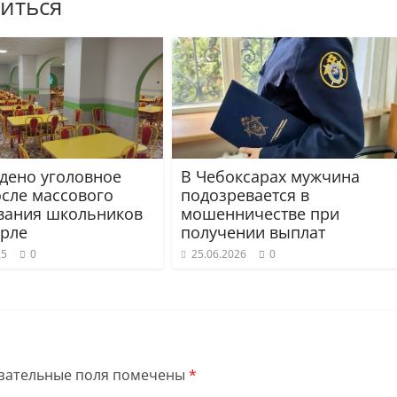
иться
дено уголовное
В Чебоксарах мужчина
осле массового
подозревается в
вания школьников
мошенничестве при
рле
получении выплат
25
0
25.06.2026
0
зательные поля помечены
*