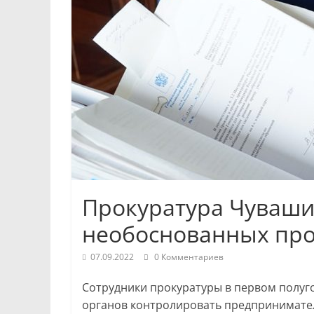
Республики
и
Чебоксар.
События
и
происшествия,
интервью,
инсайды.
Прокуратура Чуваши
необоснованных про
07.09.2022
0 Комментариев
Сотрудники прокуратуры в первом полуг
органов контролировать предпринимателе