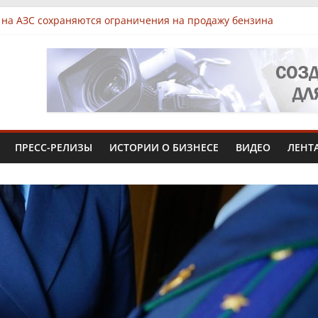
 на АЗС сохраняются ограничения на продажу бензина
 Чувашии выявили нарушения при продаже продуктов
арк «КУБ»: всё для роста в одной локации
 Чувашии увеличит производство африканского сома втрое
жиниринг» вложит 1,3 млрд рублей в производство в Чебокса
ПРЕСС-РЕЛИЗЫ
ИСТОРИИ О БИЗНЕСЕ
ВИДЕО
ЛЕНТ