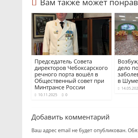
Вам также может понрав
Председатель Совета
Возбуж
директоров Чебоксарского
дело п
речного порта вошёл в
заболе
Общественный совет при
в Шуме
Минтрансе России
14.05.20
10.11.2025
0
Добавить комментарий
Ваш адрес email не будет опубликован.
Обя