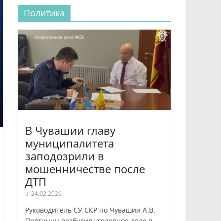
Политика
В Чувашии главу
муниципалитета
заподозрили в
мошенничестве после
ДТП
24.02.2026
Руководитель СУ СКР по Чувашии А.В.
Полтинин возбудил уголовное дело в